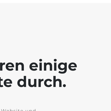
ren einige
te durch.
r Website und