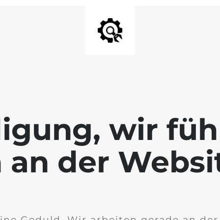
igung, wir füh
 an der Websi
ine Geduld. Wir arbeiten gerade an de