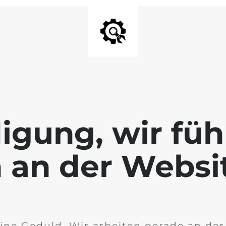
igung, wir füh
 an der Websi
ine Geduld. Wir arbeiten gerade an de