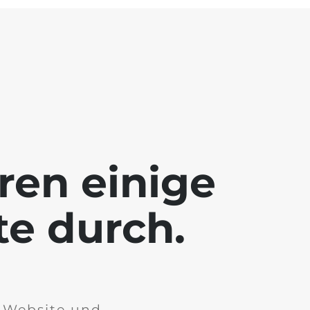
ren einige
te durch.
r Website und