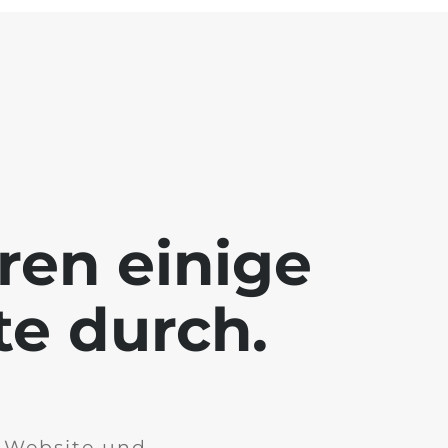
ren einige
te durch.
r Website und