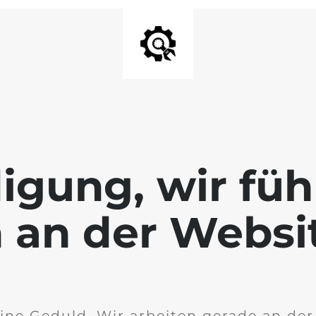
igung, wir füh
 an der Websi
ine Geduld. Wir arbeiten gerade an de