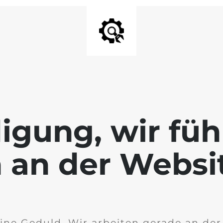
igung, wir füh
 an der Websi
ine Geduld. Wir arbeiten gerade an de