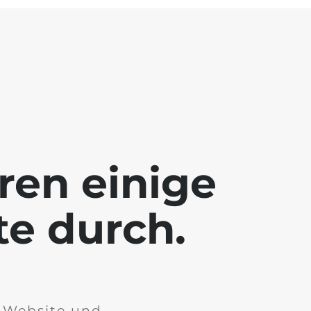
ren einige
te durch.
r Website und